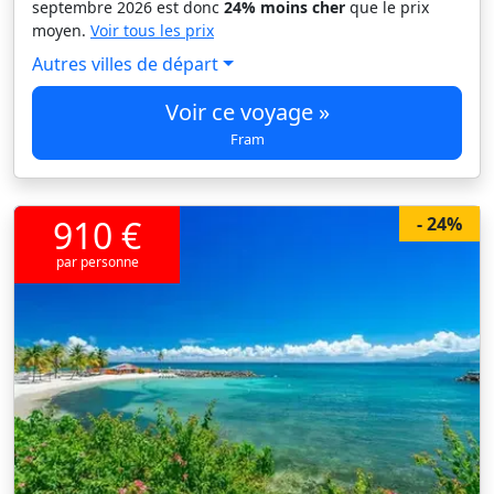
septembre 2026 est donc
24% moins cher
que le prix
moyen.
Voir tous les prix
Autres villes de départ
Voir ce voyage »
Fram
910 €
- 24%
par personne