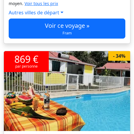
moyen.
Voir tous les prix
Autres villes de départ
Voir ce voyage »
Fram
869 €
- 34%
par personne