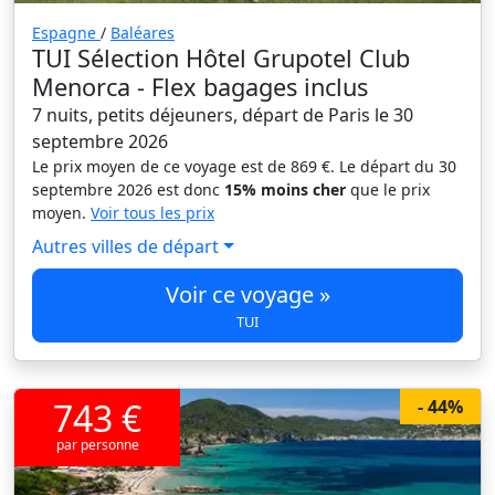
Espagne
/
Baléares
TUI Sélection Hôtel Grupotel Club
Menorca - Flex bagages inclus
7 nuits, petits déjeuners, départ de Paris le 30
septembre 2026
Le prix moyen de ce voyage est de 869 €. Le départ du 30
septembre 2026 est donc
15% moins cher
que le prix
moyen.
Voir tous les prix
Autres villes de départ
Voir ce voyage »
TUI
743 €
- 44%
par personne