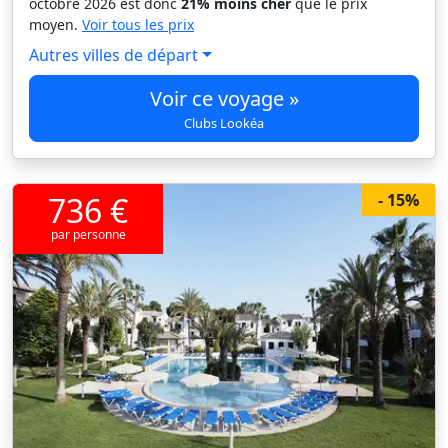
octobre 2026 est donc
21% moins cher
que le prix
moyen.
Voir tous les prix
Autres villes de départ
Voir ce voyage »
Clubs Lookéa
736 €
- 15%
par personne