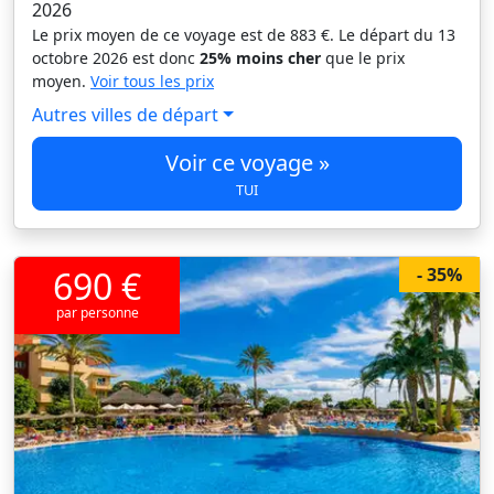
2026
Le prix moyen de ce voyage est de 883 €. Le départ du 13
octobre 2026 est donc
25% moins cher
que le prix
moyen.
Voir tous les prix
Autres villes de départ
Voir ce voyage »
TUI
690 €
- 35%
par personne