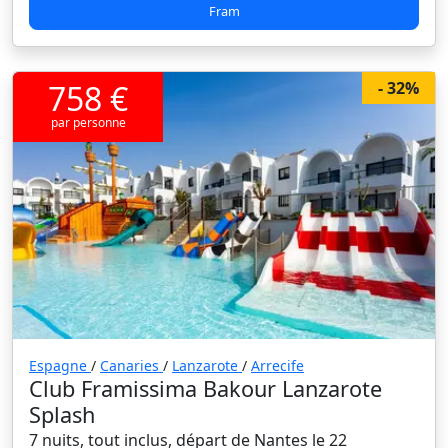
Fram
758 €
- 32%
par personne
Espagne
/
Canaries
/
Lanzarote
/
Arrecife
Club Framissima Bakour Lanzarote
Splash
7 nuits, tout inclus, départ de Nantes le 22