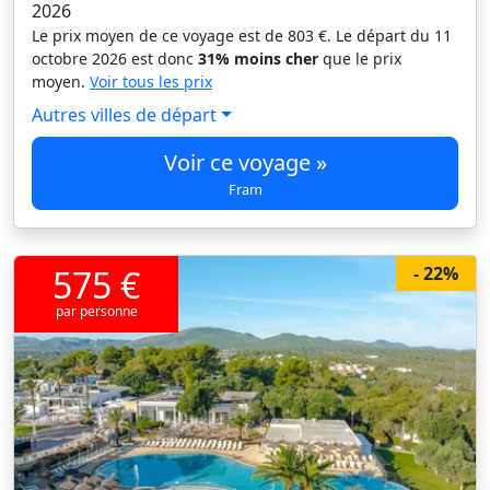
2026
Le prix moyen de ce voyage est de 803 €. Le départ du 11
octobre 2026 est donc
31% moins cher
que le prix
moyen.
Voir tous les prix
Autres villes de départ
Voir ce voyage »
Fram
575 €
- 22%
par personne