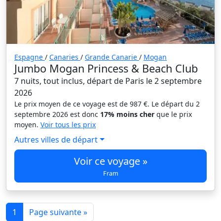
Espagne
/
Canaries
/
Grande Canarie
/
Mogan
Jumbo Mogan Princess & Beach Club
7 nuits, tout inclus, départ de Paris le 2 septembre
2026
Le prix moyen de ce voyage est de 987 €. Le départ du 2
septembre 2026 est donc
17% moins cher
que le prix
moyen.
Voir tous les prix
Autres villes de départ
Voir ce voyage »
Fram
1
Page suivante »