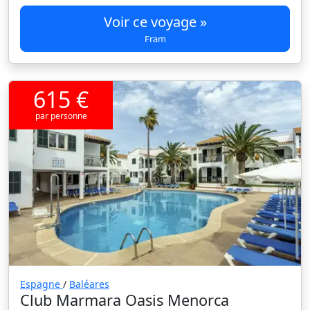
Voir ce voyage »
Fram
615 €
par personne
Espagne
/
Baléares
Club Marmara Oasis Menorca