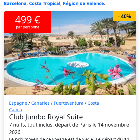
Barcelona
,
Costa Tropical
,
Région de Valence
.
499 €
- 40%
par personne
Espagne
/
Canaries
/
Fuerteventura
/
Costa
Calma
Club Jumbo Royal Suite
7 nuits, tout inclus, départ de Paris le 14 novembre
2026
Le prix moyen de ce voyage est de 834 €. Le départ du 14