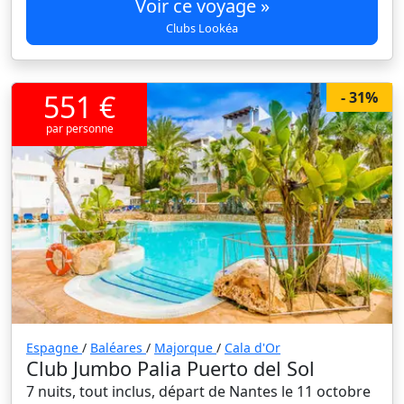
Voir ce voyage »
Clubs Lookéa
551 €
- 31%
par personne
Espagne
/
Baléares
/
Majorque
/
Cala d'Or
Club Jumbo Palia Puerto del Sol
7 nuits, tout inclus, départ de Nantes le 11 octobre