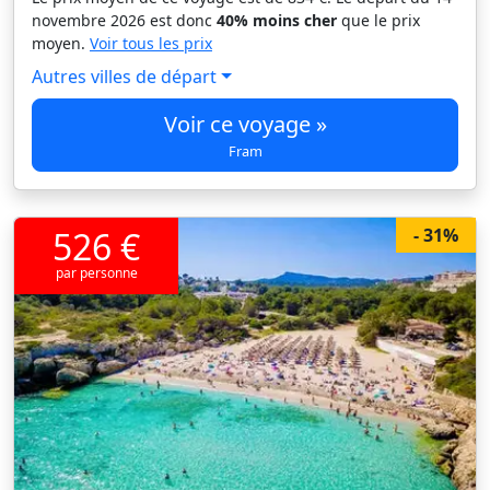
novembre 2026 est donc
40% moins cher
que le prix
moyen.
Voir tous les prix
Autres villes de départ
Voir ce voyage »
Fram
526 €
- 31%
par personne