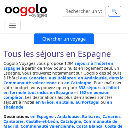
🔍
Chercher un voyage
Tous les séjours en Espagne
Oogolo Voyages vous propose 1294
séjours à l’hôtel en
Espagne
à partir de 146€ pour 3 nuits en logement seul. En
Espagne, vous trouverez notamment sur Oogolo des séjours
à l’hôtel
aux Canaries
,
aux Baléares
,
en Andalousie
,
dans la
Communauté valencienne
ou
en Catalogne
. Pour maîtriser
votre budget, vous pouvez opter pour
338 séjours à l’hôtel
en formule tout inclus en Espagne
et
162 en pension
complète
. Les destinations les plus demandées sont les
séjours à l’hôtel
en Grèce
,
en Italie
,
au Portugal
ou
en
Thaïlande
.
Destinations
en Espagne
:
Andalousie
,
Baléares
,
Canaries
,
Cantabrie
,
Castille-et-León
,
Catalogne
,
Communauté de
Madrid
,
Communauté valencienne
,
Costa Blanca
,
Costa de