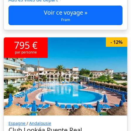
Voir ce voyage »
Fram
795 €
- 12%
par personne
Espagne
/
Andalousie
Club Lookéa Puente Real