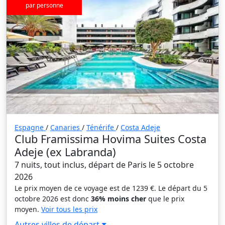
par personne
Espagne
/
Canaries
/
Ténérife
/
Costa Adeje
Club Framissima Hovima Suites Costa
Adeje (ex Labranda)
7 nuits, tout inclus, départ de Paris le 5 octobre
2026
Le prix moyen de ce voyage est de 1239 €. Le départ du 5
octobre 2026 est donc
36% moins cher
que le prix
moyen.
Voir tous les prix
Autres villes de départ