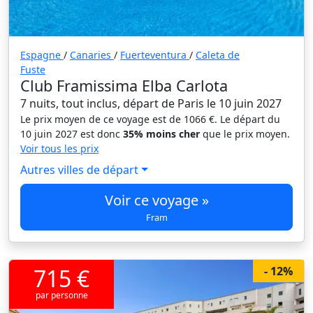
Espagne
/
Canaries
/
Fuerteventura
/
Caleta de
Fuste
Club Framissima Elba Carlota
7 nuits, tout inclus, départ de Paris le 10 juin 2027
Le prix moyen de ce voyage est de 1066 €. Le départ du
10 juin 2027 est donc
35% moins cher
que le prix moyen.
Voir tous les prix
Autres villes de départ
Voir ce voyage »
Fram
715 €
- 12%
par personne