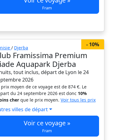
Voir ce voyage »
Fram
- 10%
nisie
/
Djerba
lub Framissima Premium
liade Aquapark Djerba
nuits, tout inclus, départ de Lyon le 24
eptembre 2026
 prix moyen de ce voyage est de 874 €. Le
part du 24 septembre 2026 est donc
10%
ins cher
que le prix moyen.
Voir tous les prix
tres villes de départ
Voir ce voyage »
Fram