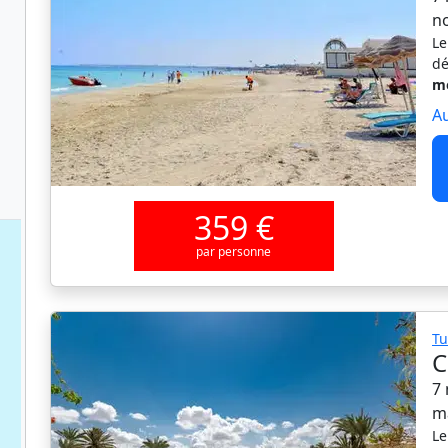
n
Le
dé
mo
Au
359 €
par personne
Tu
C
7 
m
Le