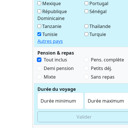
Mexique
Portugal
République
Sénégal
Dominicaine
Tanzanie
Thaïlande
Tunisie
Turquie
Autres pays
Pension & repas
Tout inclus
Pens. complète
Demi pension
Petits déj.
Mixte
Sans repas
Durée du voyage
Durée minimum
Durée maximum
Valider