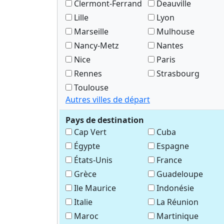
Clermont-Ferrand
Deauville
Lille
Lyon
Marseille
Mulhouse
Nancy-Metz
Nantes
Nice
Paris
Rennes
Strasbourg
Toulouse
Autres villes de départ
Pays de destination
Cap Vert
Cuba
Égypte
Espagne
États-Unis
France
Grèce
Guadeloupe
Ile Maurice
Indonésie
Italie
La Réunion
Maroc
Martinique