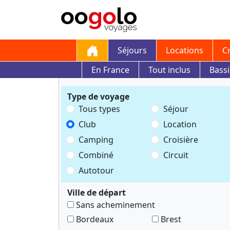
Séjours
Locations
C
En France
Tout inclus
Bass
Type de voyage
Tous types
Séjour
Club
Location
Camping
Croisière
Combiné
Circuit
Autotour
Ville de départ
Sans acheminement
Bordeaux
Brest