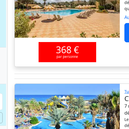
dé
qu
Au
368 €
par personne
Tu
C
7 
d
Le
dé