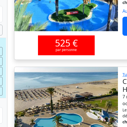
ch
Au
525 €
par personne
Tu
C
7 
o
Le
dé
ch