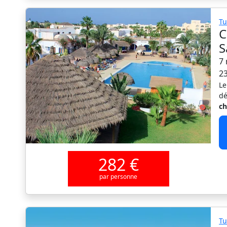
Tu
C
S
7 
2
Le
dé
ch
282 €
par personne
Tu