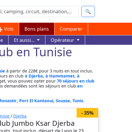
🔍
Vols
Bons plans
Comparer
ue
Et aussi...
Opérateur
lub en Tunisie
sie
à partir de 228€ pour 3 nuits en tout inclus.
ours en club
à Djerba
,
à Hammamet
,
à
dget, vous pouvez opter pour
70 séjours en club
plus demandées sont les séjours en club
en
Monastir
,
Port El Kantaoui
,
Sousse
,
Tunis
.
- 35%
nisie
/
Djerba
lub Jumbo Ksar Djerba
nuits, tout inclus, départ de Lyon le 23