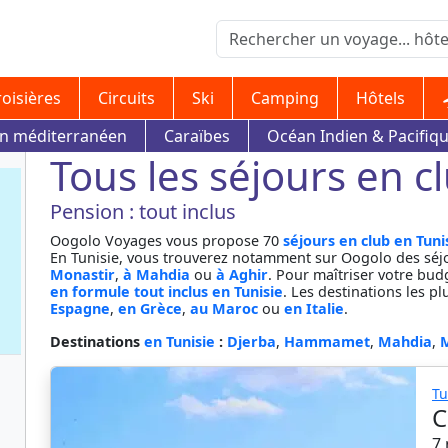
roisières
Circuits
Ski
Camping
Hôtels
in méditerranéen
Caraïbes
Océan Indien & Pacifiq
Tous les séjours en c
Pension : tout inclus
Oogolo Voyages vous propose 70
séjours en club en Tuni
En Tunisie, vous trouverez notamment sur Oogolo des séj
Monastir
,
à Mahdia
ou
à Aghir
. Pour maîtriser votre bu
en formule tout inclus en Tunisie
. Les destinations les 
Espagne
,
en Grèce
,
au Maroc
ou
en Italie
.
Destinations
en Tunisie
:
Djerba
,
Hammamet
,
Mahdia
,
Tu
C
7 