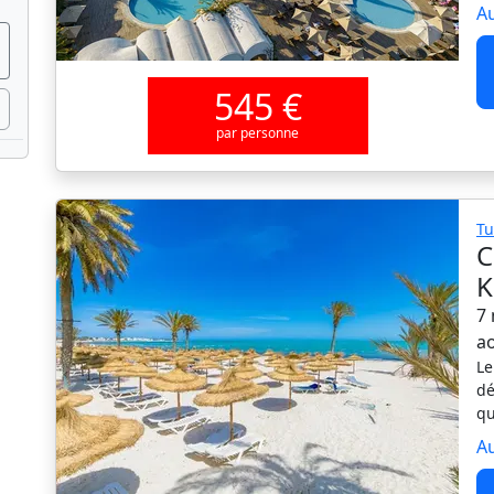
Au
545 €
par personne
Tu
C
K
7 
a
Le
dé
qu
Au