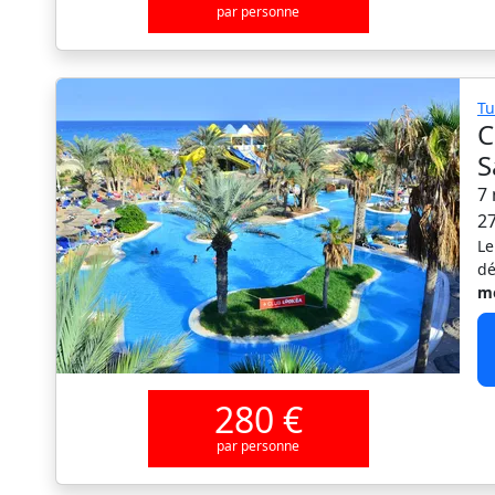
par personne
Tu
C
S
7 
2
Le
dé
mo
280 €
par personne