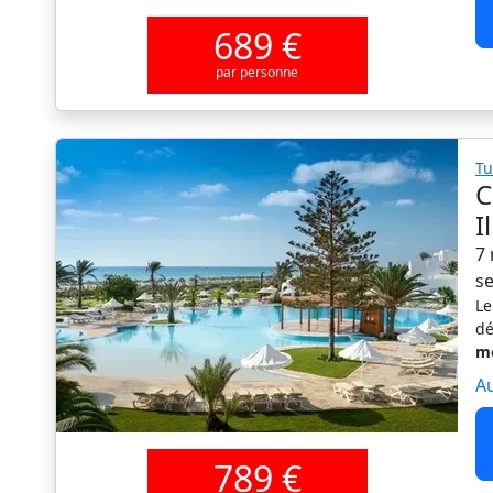
689 €
par personne
Tu
C
I
7 
s
Le
dé
mo
Au
789 €