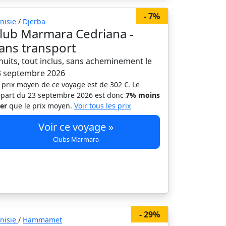
- 7%
nisie
/
Djerba
lub Marmara Cedriana -
ans transport
nuits, tout inclus, sans acheminement le
3 septembre 2026
 prix moyen de ce voyage est de 302 €. Le
part du 23 septembre 2026 est donc
7% moins
er
que le prix moyen.
Voir tous les prix
Voir ce voyage »
Clubs Marmara
- 29%
nisie
/
Hammamet