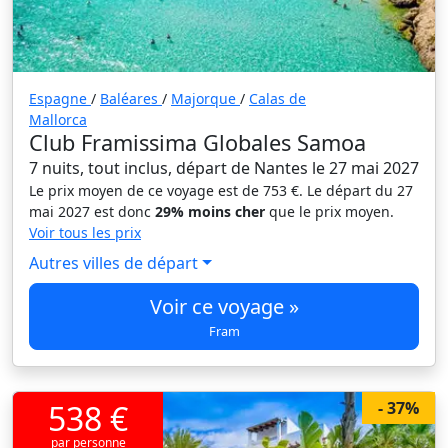
Espagne
/
Baléares
/
Majorque
/
Calas de
Mallorca
Club Framissima Globales Samoa
7 nuits, tout inclus, départ de Nantes le 27 mai 2027
Le prix moyen de ce voyage est de 753 €. Le départ du 27
mai 2027 est donc
29% moins cher
que le prix moyen.
Voir tous les prix
Autres villes de départ
Voir ce voyage »
Fram
538 €
- 37%
par personne