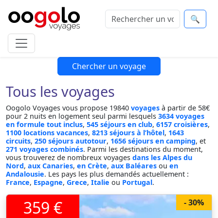
🔍
Chercher un voyage
Tous les voyages
Oogolo Voyages vous propose 19840
voyages
à partir de 58€
pour 2 nuits en logement seul parmi lesquels
3634 voyages
en formule tout inclus
,
545 séjours en club
,
6157 croisières
,
1100 locations vacances
,
8213 séjours à l’hôtel
,
1643
circuits
,
250 séjours autotour
,
1656 séjours en camping
, et
271 voyages combinés
. Parmi les destinations du moment,
vous trouverez de nombreux voyages
dans les Alpes du
Nord
,
aux Canaries
,
en Crète
,
aux Baléares
ou
en
Andalousie
. Les pays les plus demandés actuellement :
France
,
Espagne
,
Grece
,
Italie
ou
Portugal
.
359 €
- 30%