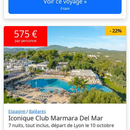
Voir ce voyage »
Fram
575 €
- 22%
par personne
Espagne
/
Baléares
Iconique Club Marmara Del Mar
7 nuits, tout inclus, départ de Lyon le 10 octobre