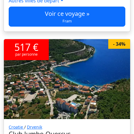
Autres villes de départ
Voir ce voyage »
Fram
517 €
- 34%
par personne
Croatie
/
Drvenik
Club Jumbo Quercus