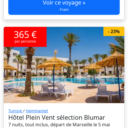
Voir ce voyage »
Fram
365 €
- 23%
par personne
Tunisie
/
Hammamet
Hôtel Plein Vent sélection Blumar
7 nuits, tout inclus, départ de Marseille le 5 mai