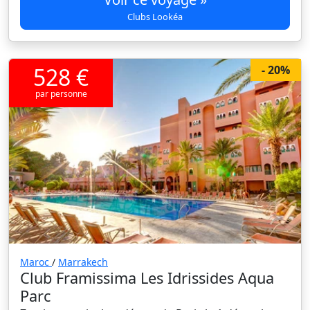
Clubs Lookéa
528 €
- 20%
par personne
Maroc
/
Marrakech
Club Framissima Les Idrissides Aqua
Parc