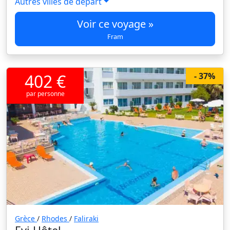
Autres villes de départ
Voir ce voyage »
Fram
402 €
- 37%
par personne
Grèce
/
Rhodes
/
Faliraki