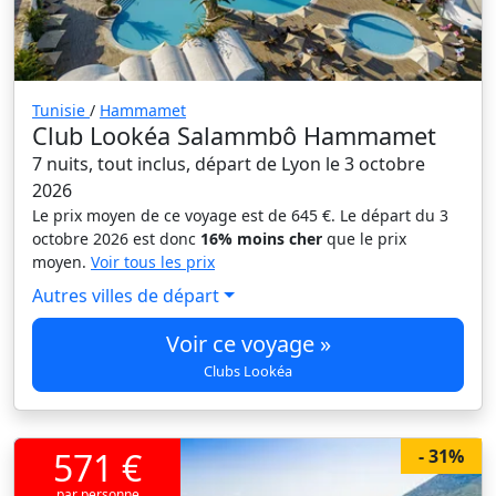
Tunisie
/
Hammamet
Club Lookéa Salammbô Hammamet
7 nuits, tout inclus, départ de Lyon le 3 octobre
2026
Le prix moyen de ce voyage est de 645 €. Le départ du 3
octobre 2026 est donc
16% moins cher
que le prix
moyen.
Voir tous les prix
Autres villes de départ
Voir ce voyage »
Clubs Lookéa
571 €
- 31%
par personne