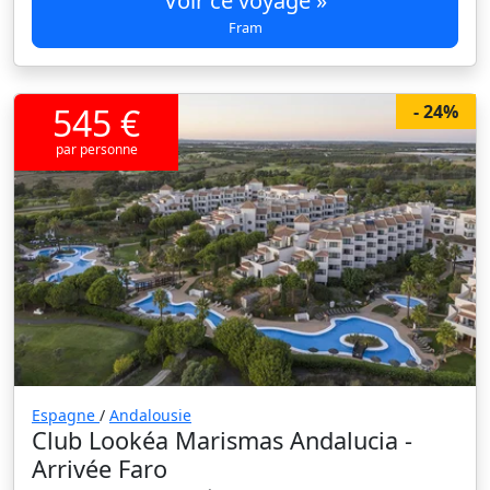
Voir ce voyage »
Fram
545 €
- 24%
par personne
Espagne
/
Andalousie
Club Lookéa Marismas Andalucia -
Arrivée Faro