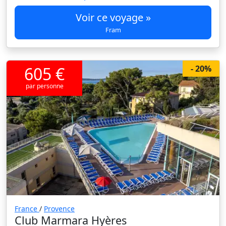
Voir ce voyage »
Fram
605 €
- 20%
par personne
France
/
Provence
Club Marmara Hyères