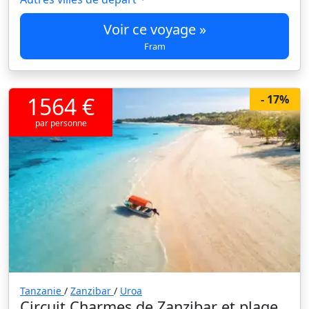
Voir ce voyage »
Fram
1564 €
- 17%
par personne
Tanzanie
/
Zanzibar
/
Uroa
Circuit Charmes de Zanzibar et plage