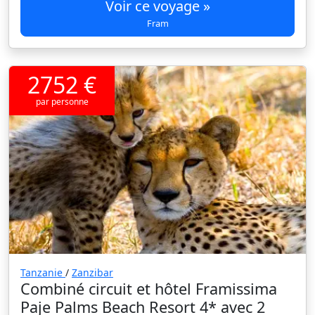
Voir ce voyage »
Fram
2752 €
par personne
Tanzanie
/
Zanzibar
Combiné circuit et hôtel Framissima
Paje Palms Beach Resort 4* avec 2