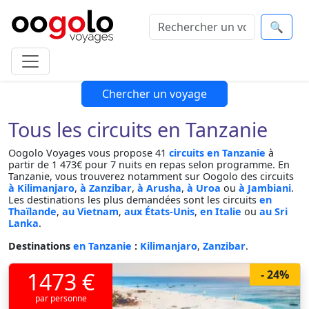
🔍
Chercher un voyage
Tous les circuits en Tanzanie
Oogolo Voyages vous propose 41
circuits en Tanzanie
à
partir de 1 473€ pour 7 nuits en repas selon programme. En
Tanzanie, vous trouverez notamment sur Oogolo des circuits
à Kilimanjaro
,
à Zanzibar
,
à Arusha
,
à Uroa
ou
à Jambiani
.
Les destinations les plus demandées sont les circuits
en
Thaïlande
,
au Vietnam
,
aux États-Unis
,
en Italie
ou
au Sri
Lanka
.
Destinations
en Tanzanie
:
Kilimanjaro
,
Zanzibar
.
1473 €
- 24%
par personne