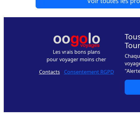
Voir toutes les p
Tous
Tou
Les vrais bons plans
Chaque
pour voyager moins cher
voyage
"Alert
Contacts
-
Consentement RGPD