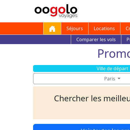
Séjours
Locations
C
Comparer les vols
P
Promos
Ville de départ
Paris
Chercher les meilleu