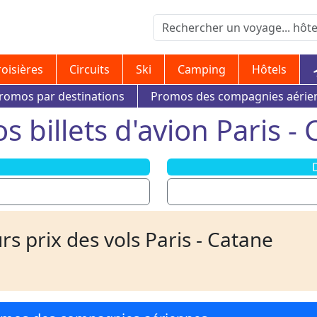
roisières
Circuits
Ski
Camping
Hôtels
romos par destinations
Promos des compagnies aérie
 billets d'avion Paris -
D
rs prix des vols Paris - Catane