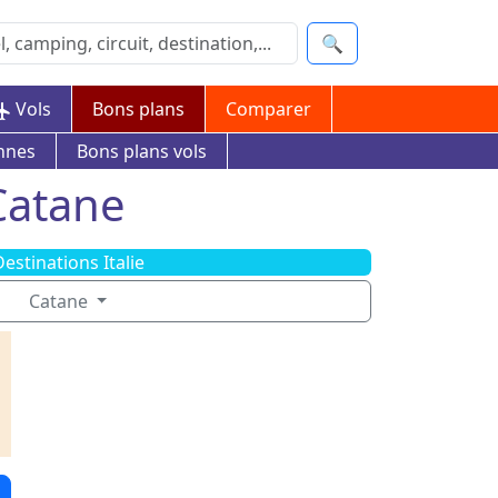
🔍
Vols
Bons plans
Comparer
nnes
Bons plans vols
 Catane
estinations Italie
Catane