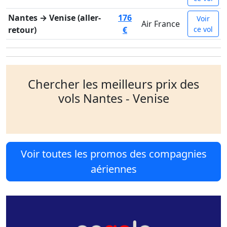
Nantes → Venise (aller-
176
Voir
Air France
retour)
€
ce vol
Chercher les meilleurs prix des
vols Nantes - Venise
Voir toutes les promos des compagnies
aériennes