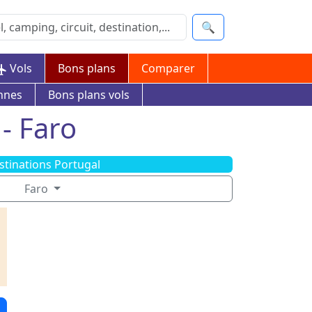
🔍
Vols
Bons plans
Comparer
nnes
Bons plans vols
- Faro
stinations Portugal
Faro