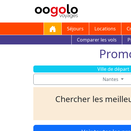
Séjours
Locations
C
Comparer les vols
P
Promo
Ville de départ
Nantes
Chercher les meilleu