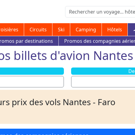
roisières
Circuits
Ski
Camping
Hôtels
romos par destinations
Promos des compagnies aérie
s billets d'avion Nantes 
De
rs prix des vols Nantes - Faro