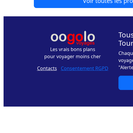
Voir toutes les p
Tous
Tou
Les vrais bons plans
Chaque
pour voyager moins cher
voyage
"Alert
Contacts
-
Consentement RGPD