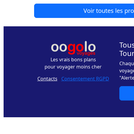
Voir toutes les p
Tous
Tou
Les vrais bons plans
Chaque
pour voyager moins cher
voyage
"Alert
Contacts
-
Consentement RGPD