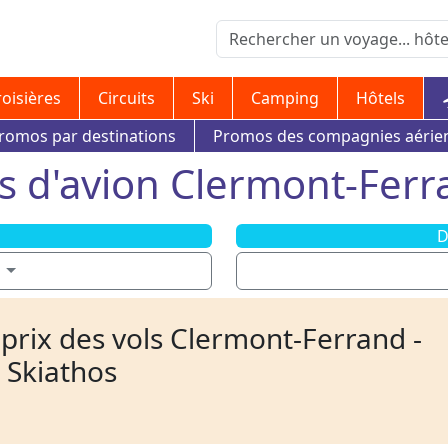
roisières
Circuits
Ski
Camping
Hôtels
romos par destinations
Promos des compagnies aérie
s d'avion Clermont-Ferr
D
d
 prix des vols Clermont-Ferrand -
Skiathos