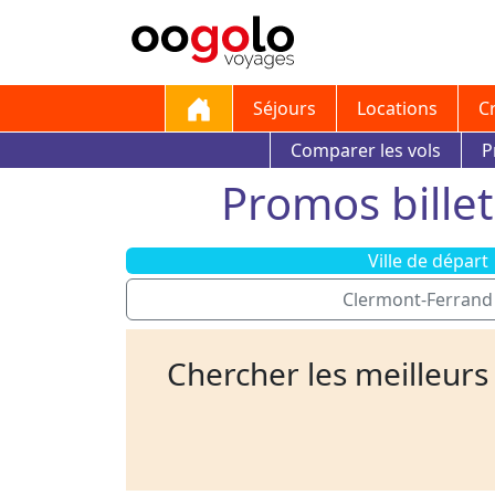
Séjours
Locations
C
Comparer les vols
P
Promos billet
Ville de départ
Clermont-Ferran
Chercher les meilleurs